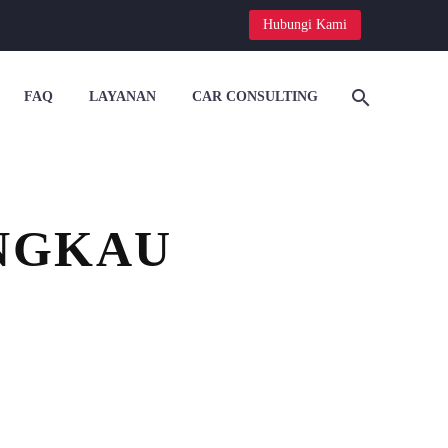
Hubungi Kami
FAQ
LAYANAN
CAR CONSULTING


ANGKAU