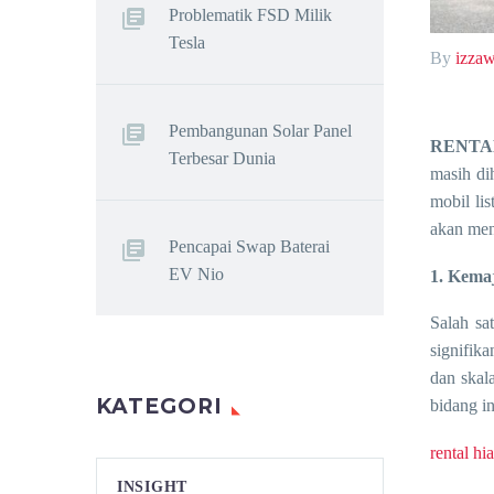
Problematik FSD Milik
Tesla
By
izza
Pembangunan Solar Panel
RENTA
Terbesar Dunia
masih di
mobil li
akan men
Pencapai Swap Baterai
EV Nio
1. Kema
Salah sa
signifika
dan skal
KATEGORI
bidang in
rental h
INSIGHT