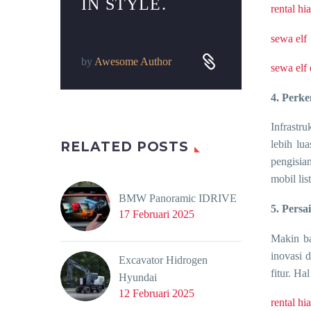
IN STYLE.
rental h
sewa elf


by
Awesome Author
sewa elf
4. Perk
Infrastr
lebih lu
RELATED POSTS
pengisia
mobil li
BMW Panoramic IDRIVE
5. Persa
17 Februari 2025
Makin ba
inovasi 
Excavator Hidrogen
fitur. H
Hyundai
12 Februari 2025
rental h