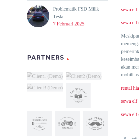
Problematik FSD Milik
sewa elf
Tesla
sewa elf
7 Februari 2025
Meskipun
memengar
pemerint
PARTNERS
keseimba
akan men
mobilitas
rental h
sewa elf
sewa elf