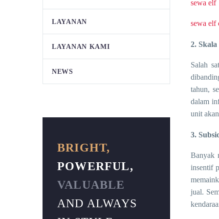
sewa elf
LAYANAN
sewa elf
2. Skala
LAYANAN KAMI
Salah sa
NEWS
dibandin
tahun, s
dalam in
unit aka
3. Subsi
BRIGHT,
Banyak n
POWERFUL,
insentif
memainka
VALUABLE
jual. Se
AND ALWAYS
kendaraa