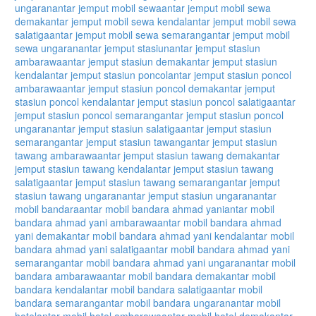
ungaran
antar jemput mobil sewa
antar jemput mobil sewa
demak
antar jemput mobil sewa kendal
antar jemput mobil sewa
salatiga
antar jemput mobil sewa semarang
antar jemput mobil
sewa ungaran
antar jemput stasiun
antar jemput stasiun
ambarawa
antar jemput stasiun demak
antar jemput stasiun
kendal
antar jemput stasiun poncol
antar jemput stasiun poncol
ambarawa
antar jemput stasiun poncol demak
antar jemput
stasiun poncol kendal
antar jemput stasiun poncol salatiga
antar
jemput stasiun poncol semarang
antar jemput stasiun poncol
ungaran
antar jemput stasiun salatiga
antar jemput stasiun
semarang
antar jemput stasiun tawang
antar jemput stasiun
tawang ambarawa
antar jemput stasiun tawang demak
antar
jemput stasiun tawang kendal
antar jemput stasiun tawang
salatiga
antar jemput stasiun tawang semarang
antar jemput
stasiun tawang ungaran
antar jemput stasiun ungaran
antar
mobil bandara
antar mobil bandara ahmad yani
antar mobil
bandara ahmad yani ambarawa
antar mobil bandara ahmad
yani demak
antar mobil bandara ahmad yani kendal
antar mobil
bandara ahmad yani salatiga
antar mobil bandara ahmad yani
semarang
antar mobil bandara ahmad yani ungaran
antar mobil
bandara ambarawa
antar mobil bandara demak
antar mobil
bandara kendal
antar mobil bandara salatiga
antar mobil
bandara semarang
antar mobil bandara ungaran
antar mobil
hotel
antar mobil hotel ambarawa
antar mobil hotel demak
antar