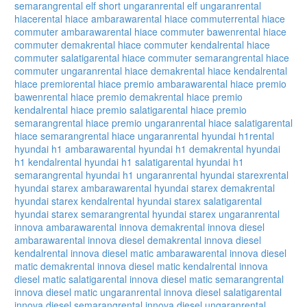
semarang
rental elf short ungaran
rental elf ungaran
rental
hiace
rental hiace ambarawa
rental hiace commuter
rental hiace
commuter ambarawa
rental hiace commuter bawen
rental hiace
commuter demak
rental hiace commuter kendal
rental hiace
commuter salatiga
rental hiace commuter semarang
rental hiace
commuter ungaran
rental hiace demak
rental hiace kendal
rental
hiace premio
rental hiace premio ambarawa
rental hiace premio
bawen
rental hiace premio demak
rental hiace premio
kendal
rental hiace premio salatiga
rental hiace premio
semarang
rental hiace premio ungaran
rental hiace salatiga
rental
hiace semarang
rental hiace ungaran
rental hyundai h1
rental
hyundai h1 ambarawa
rental hyundai h1 demak
rental hyundai
h1 kendal
rental hyundai h1 salatiga
rental hyundai h1
semarang
rental hyundai h1 ungaran
rental hyundai starex
rental
hyundai starex ambarawa
rental hyundai starex demak
rental
hyundai starex kendal
rental hyundai starex salatiga
rental
hyundai starex semarang
rental hyundai starex ungaran
rental
innova ambarawa
rental innova demak
rental innova diesel
ambarawa
rental innova diesel demak
rental innova diesel
kendal
rental innova diesel matic ambarawa
rental innova diesel
matic demak
rental innova diesel matic kendal
rental innova
diesel matic salatiga
rental innova diesel matic semarang
rental
innova diesel matic ungaran
rental innova diesel salatiga
rental
innova diesel semarang
rental innova diesel ungaran
rental