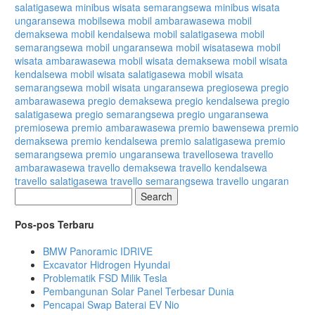
salatiga
sewa minibus wisata semarang
sewa minibus wisata
ungaran
sewa mobil
sewa mobil ambarawa
sewa mobil
demak
sewa mobil kendal
sewa mobil salatiga
sewa mobil
semarang
sewa mobil ungaran
sewa mobil wisata
sewa mobil
wisata ambarawa
sewa mobil wisata demak
sewa mobil wisata
kendal
sewa mobil wisata salatiga
sewa mobil wisata
semarang
sewa mobil wisata ungaran
sewa pregio
sewa pregio
ambarawa
sewa pregio demak
sewa pregio kendal
sewa pregio
salatiga
sewa pregio semarang
sewa pregio ungaran
sewa
premio
sewa premio ambarawa
sewa premio bawen
sewa premio
demak
sewa premio kendal
sewa premio salatiga
sewa premio
semarang
sewa premio ungaran
sewa travello
sewa travello
ambarawa
sewa travello demak
sewa travello kendal
sewa
travello salatiga
sewa travello semarang
sewa travello ungaran
Search
Pos-pos Terbaru
BMW Panoramic IDRIVE
Excavator Hidrogen Hyundai
Problematik FSD Milik Tesla
Pembangunan Solar Panel Terbesar Dunia
Pencapai Swap Baterai EV Nio