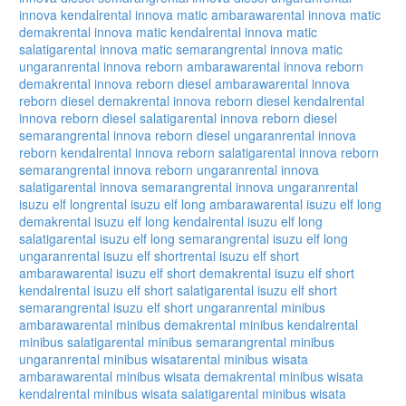
innova kendal
rental innova matic ambarawa
rental innova matic
demak
rental innova matic kendal
rental innova matic
salatiga
rental innova matic semarang
rental innova matic
ungaran
rental innova reborn ambarawa
rental innova reborn
demak
rental innova reborn diesel ambarawa
rental innova
reborn diesel demak
rental innova reborn diesel kendal
rental
innova reborn diesel salatiga
rental innova reborn diesel
semarang
rental innova reborn diesel ungaran
rental innova
reborn kendal
rental innova reborn salatiga
rental innova reborn
semarang
rental innova reborn ungaran
rental innova
salatiga
rental innova semarang
rental innova ungaran
rental
isuzu elf long
rental isuzu elf long ambarawa
rental isuzu elf long
demak
rental isuzu elf long kendal
rental isuzu elf long
salatiga
rental isuzu elf long semarang
rental isuzu elf long
ungaran
rental isuzu elf short
rental isuzu elf short
ambarawa
rental isuzu elf short demak
rental isuzu elf short
kendal
rental isuzu elf short salatiga
rental isuzu elf short
semarang
rental isuzu elf short ungaran
rental minibus
ambarawa
rental minibus demak
rental minibus kendal
rental
minibus salatiga
rental minibus semarang
rental minibus
ungaran
rental minibus wisata
rental minibus wisata
ambarawa
rental minibus wisata demak
rental minibus wisata
kendal
rental minibus wisata salatiga
rental minibus wisata