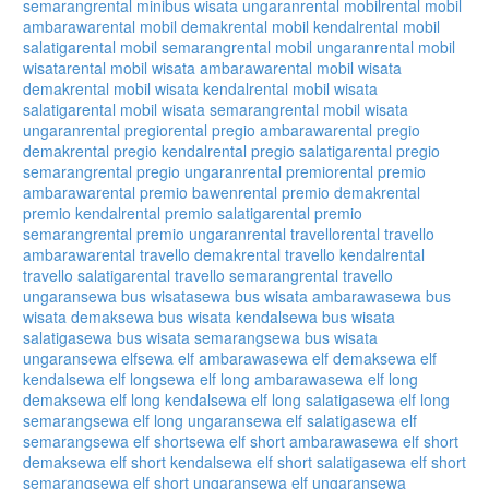
semarang
rental minibus wisata ungaran
rental mobil
rental mobil
ambarawa
rental mobil demak
rental mobil kendal
rental mobil
salatiga
rental mobil semarang
rental mobil ungaran
rental mobil
wisata
rental mobil wisata ambarawa
rental mobil wisata
demak
rental mobil wisata kendal
rental mobil wisata
salatiga
rental mobil wisata semarang
rental mobil wisata
ungaran
rental pregio
rental pregio ambarawa
rental pregio
demak
rental pregio kendal
rental pregio salatiga
rental pregio
semarang
rental pregio ungaran
rental premio
rental premio
ambarawa
rental premio bawen
rental premio demak
rental
premio kendal
rental premio salatiga
rental premio
semarang
rental premio ungaran
rental travello
rental travello
ambarawa
rental travello demak
rental travello kendal
rental
travello salatiga
rental travello semarang
rental travello
ungaran
sewa bus wisata
sewa bus wisata ambarawa
sewa bus
wisata demak
sewa bus wisata kendal
sewa bus wisata
salatiga
sewa bus wisata semarang
sewa bus wisata
ungaran
sewa elf
sewa elf ambarawa
sewa elf demak
sewa elf
kendal
sewa elf long
sewa elf long ambarawa
sewa elf long
demak
sewa elf long kendal
sewa elf long salatiga
sewa elf long
semarang
sewa elf long ungaran
sewa elf salatiga
sewa elf
semarang
sewa elf short
sewa elf short ambarawa
sewa elf short
demak
sewa elf short kendal
sewa elf short salatiga
sewa elf short
semarang
sewa elf short ungaran
sewa elf ungaran
sewa