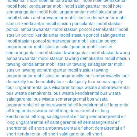
mobil hotel kendal
antar mobil hotel salatiga
antar mobil hotel
semarang
antar mobil hotel ungaran
antar mobil stasiun
antar
mobil stasiun ambarawa
antar mobil stasiun demak
antar mobil
stasiun kendal
antar mobil stasiun poncol
antar mobil stasiun
poncol ambarawa
antar mobil stasiun poncol demak
antar mobil
stasiun poncol kendal
antar mobil stasiun poncol salatiga
antar
mobil stasiun poncol semarang
antar mobil stasiun poncol
ungaran
antar mobil stasiun salatiga
antar mobil stasiun
semarang
antar mobil stasiun tawang
antar mobil stasiun tawang
ambarawa
antar mobil stasiun tawang demak
antar mobil stasiun
tawang kendal
antar mobil stasiun tawang salatiga
antar mobil
stasiun tawang semarang
antar mobil stasiun tawang
ungaran
antar mobil stasiun ungaran
city tour ambarawa
city tour
demak
city tour kendal
city tour salatiga
city tour semarang
city
tour ungaran
rental bus wisata
rental bus wisata ambarawa
rental
bus wisata demak
rental bus wisata kendal
rental bus wisata
salatiga
rental bus wisata semarang
rental bus wisata
ungaran
rental elf ambarawa
rental elf kendal
rental elf long
rental
elf long ambarawa
rental elf long demak
rental elf long
kendal
rental elf long salatiga
rental elf long semarang
rental elf
long ungaran
rental elf salatiga
rental elf semarang
rental elf
short
rental elf short ambarawa
rental elf short demak
rental elf
short kendal
rental elf short salatiga
rental elf short