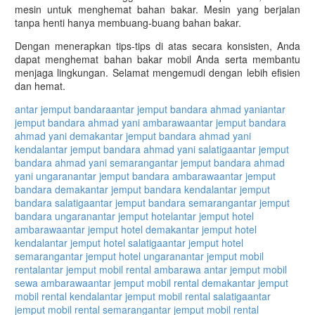
mesin untuk menghemat bahan bakar. Mesin yang berjalan
tanpa henti hanya membuang-buang bahan bakar.
Dengan menerapkan tips-tips di atas secara konsisten, Anda
dapat menghemat bahan bakar mobil Anda serta membantu
menjaga lingkungan. Selamat mengemudi dengan lebih efisien
dan hemat.
antar jemput bandara
antar jemput bandara ahmad yani
antar
jemput bandara ahmad yani ambarawa
antar jemput bandara
ahmad yani demak
antar jemput bandara ahmad yani
kendal
antar jemput bandara ahmad yani salatiga
antar jemput
bandara ahmad yani semarang
antar jemput bandara ahmad
yani ungaran
antar jemput bandara ambarawa
antar jemput
bandara demak
antar jemput bandara kendal
antar jemput
bandara salatiga
antar jemput bandara semarang
antar jemput
bandara ungaran
antar jemput hotel
antar jemput hotel
ambarawa
antar jemput hotel demak
antar jemput hotel
kendal
antar jemput hotel salatiga
antar jemput hotel
semarang
antar jemput hotel ungaran
antar jemput mobil
rental
antar jemput mobil rental ambarawa antar jemput mobil
sewa ambarawa
antar jemput mobil rental demak
antar jemput
mobil rental kendal
antar jemput mobil rental salatiga
antar
jemput mobil rental semarang
antar jemput mobil rental