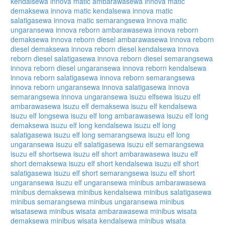
kendal
sewa innova matic ambarawa
sewa innova matic
demak
sewa innova matic kendal
sewa innova matic
salatiga
sewa innova matic semarang
sewa innova matic
ungaran
sewa innova reborn ambarawa
sewa innova reborn
demak
sewa innova reborn diesel ambarawa
sewa innova reborn
diesel demak
sewa innova reborn diesel kendal
sewa innova
reborn diesel salatiga
sewa innova reborn diesel semarang
sewa
innova reborn diesel ungaran
sewa innova reborn kendal
sewa
innova reborn salatiga
sewa innova reborn semarang
sewa
innova reborn ungaran
sewa innova salatiga
sewa innova
semarang
sewa innova ungaran
sewa isuzu elf
sewa isuzu elf
ambarawa
sewa isuzu elf demak
sewa isuzu elf kendal
sewa
isuzu elf long
sewa isuzu elf long ambarawa
sewa isuzu elf long
demak
sewa isuzu elf long kendal
sewa isuzu elf long
salatiga
sewa isuzu elf long semarang
sewa isuzu elf long
ungaran
sewa isuzu elf salatiga
sewa isuzu elf semarang
sewa
isuzu elf short
sewa isuzu elf short ambarawa
sewa isuzu elf
short demak
sewa isuzu elf short kendal
sewa isuzu elf short
salatiga
sewa isuzu elf short semarang
sewa isuzu elf short
ungaran
sewa isuzu elf ungaran
sewa minibus ambarawa
sewa
minibus demak
sewa minibus kendal
sewa minibus salatiga
sewa
minibus semarang
sewa minibus ungaran
sewa minibus
wisata
sewa minibus wisata ambarawa
sewa minibus wisata
demak
sewa minibus wisata kendal
sewa minibus wisata