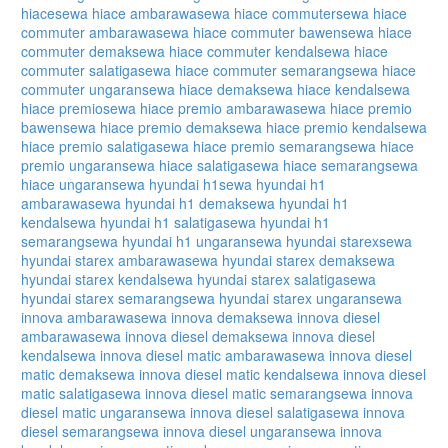
hiace
sewa hiace ambarawa
sewa hiace commuter
sewa hiace
commuter ambarawa
sewa hiace commuter bawen
sewa hiace
commuter demak
sewa hiace commuter kendal
sewa hiace
commuter salatiga
sewa hiace commuter semarang
sewa hiace
commuter ungaran
sewa hiace demak
sewa hiace kendal
sewa
hiace premio
sewa hiace premio ambarawa
sewa hiace premio
bawen
sewa hiace premio demak
sewa hiace premio kendal
sewa
hiace premio salatiga
sewa hiace premio semarang
sewa hiace
premio ungaran
sewa hiace salatiga
sewa hiace semarang
sewa
hiace ungaran
sewa hyundai h1
sewa hyundai h1
ambarawa
sewa hyundai h1 demak
sewa hyundai h1
kendal
sewa hyundai h1 salatiga
sewa hyundai h1
semarang
sewa hyundai h1 ungaran
sewa hyundai starex
sewa
hyundai starex ambarawa
sewa hyundai starex demak
sewa
hyundai starex kendal
sewa hyundai starex salatiga
sewa
hyundai starex semarang
sewa hyundai starex ungaran
sewa
innova ambarawa
sewa innova demak
sewa innova diesel
ambarawa
sewa innova diesel demak
sewa innova diesel
kendal
sewa innova diesel matic ambarawa
sewa innova diesel
matic demak
sewa innova diesel matic kendal
sewa innova diesel
matic salatiga
sewa innova diesel matic semarang
sewa innova
diesel matic ungaran
sewa innova diesel salatiga
sewa innova
diesel semarang
sewa innova diesel ungaran
sewa innova