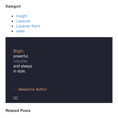
Kategori
Insight
Layanan
Layanan Kami
news
Bright,
powerful,
valuable
and always
in style.
by
Awesome Author


Related Posts